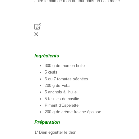
cuire le pain de thon au four dans un bain-marie .
Ingrédients
300 g de thon en boite
5 œufs
6 ou 7 tomates séchées
200 g de Féta
5 anchois à l'huile
5 feuilles de basilic
Piment d'Espelette
200 g de crème fraiche épaisse
Préparation
1/ Bien égoutter le thon