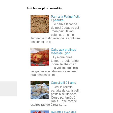
Articles les plus consultés
Pain à la Farine Petit
Epeautre
Le pain à la farine
de petit épeautre est
mon pain favori,
celui que j'aime
tartiner le matin avec de la confiture
maison et un p...
Cake aux pralines
roses de Lyon
Il y a quelques
temps je suis allée
boire le thé chez
ma voisine qui m'a
fait goûter son fabuleux cake aux
pralines roses , m...
Canistrelli à l' anis
C'est la recette
parfaite de canistrelli,
petits biscuits secs
Corse parfumés à
l'anis. Cette recette
est très rapide à réaliser ...
Recettes avec des