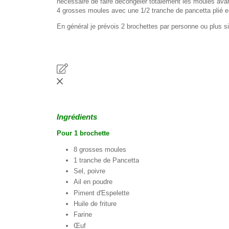
nécessaire de faire décongeler totalement les moules avant
4 grosses moules avec une 1/2 tranche de pancetta plié e
En général je prévois 2 brochettes par personne ou plus s
Ingrédients
Pour 1 brochette
8 grosses moules
1 tranche de Pancetta
Sel, poivre
Ail en poudre
Piment d'Espelette
Huile de friture
Farine
Œuf