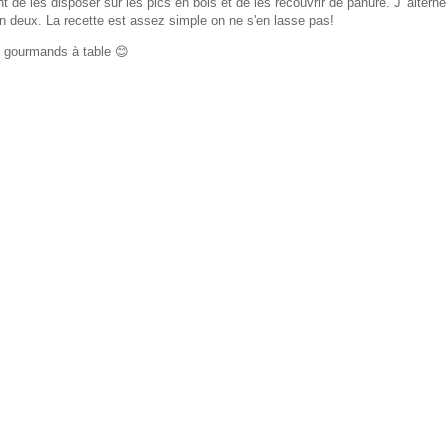
 de les disposer sur les pics en bois et de les recouvrir de panure. J' alterne
n deux. La recette est assez simple on ne s'en lasse pas!
i gourmands à table 😊