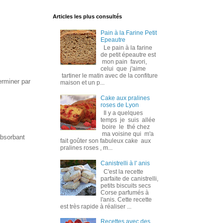
Articles les plus consultés
Pain à la Farine Petit
Epeautre
Le pain à la farine
de petit épeautre est
mon pain favori,
celui que j'aime
tartiner le matin avec de la confiture
rminer par
maison et un p...
Cake aux pralines
roses de Lyon
Il y a quelques
temps je suis allée
boire le thé chez
ma voisine qui m'a
absorbant
fait goûter son fabuleux cake aux
pralines roses , m...
Canistrelli à l' anis
C'est la recette
parfaite de canistrelli,
petits biscuits secs
Corse parfumés à
l'anis. Cette recette
est très rapide à réaliser ...
Recettes avec des